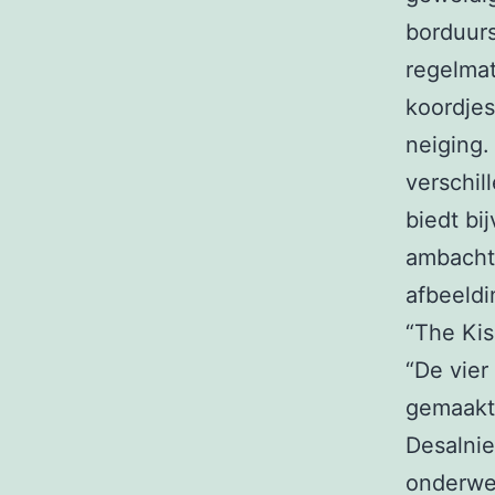
borduurs
regelmat
koordjes
neiging.
verschi
biedt bi
ambachts
afbeeld
“The Kis
“De vier
gemaakt
Desalni
onderwe