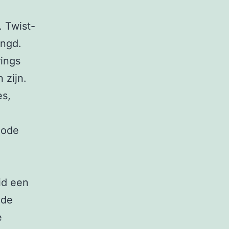
. Twist-
engd.
rings
 zijn.
es,
hode
id een
 de
e