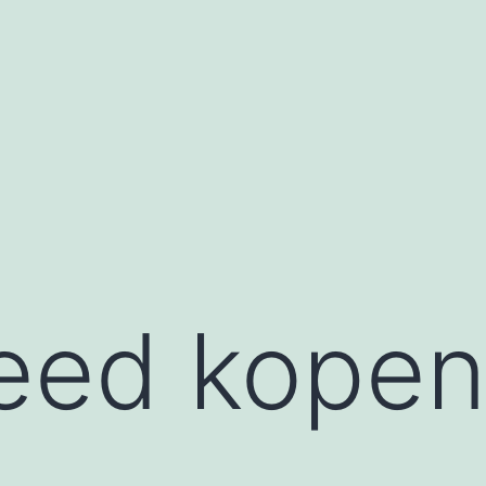
eed kope