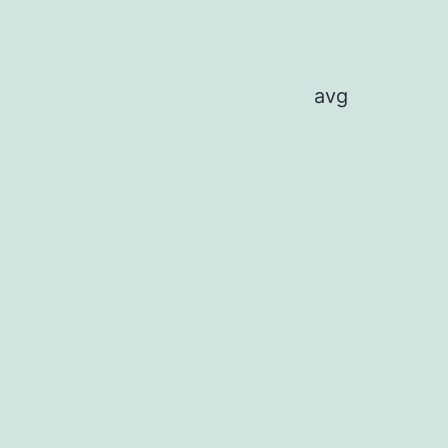
avg
n