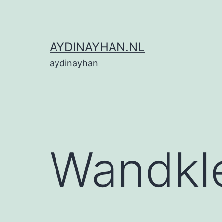
Ga
naar
de
AYDINAYHAN.NL
inhoud
aydinayhan
Wandkl