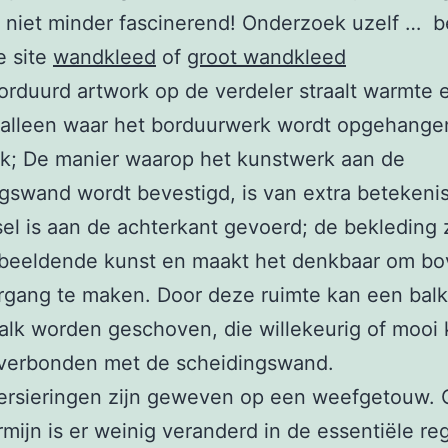
 niet minder fascinerend! Onderzoek uzelf … 
e site
wandkleed
of
groot wandkleed
rduurd artwork op de verdeler straalt warmte 
t alleen waar het borduurwerk wordt opgehangen
jk; De manier waarop het kunstwerk aan de
gswand wordt bevestigd, is van extra betekenis
el is aan de achterkant gevoerd; de bekleding 
 beeldende kunst en maakt het denkbaar om b
gang te maken. Door deze ruimte kan een balk
alk worden geschoven, die willekeurig of mooi
verbonden met de scheidingswand.
ersieringen zijn geweven op een weefgetouw. 
rmijn is er weinig veranderd in de essentiële re