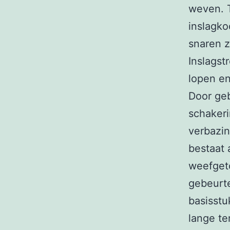
weven. 
inslagko
snaren z
Inslagst
lopen en
Door geb
schakeri
verbazi
bestaat 
weefget
gebeurte
basisst
lange te