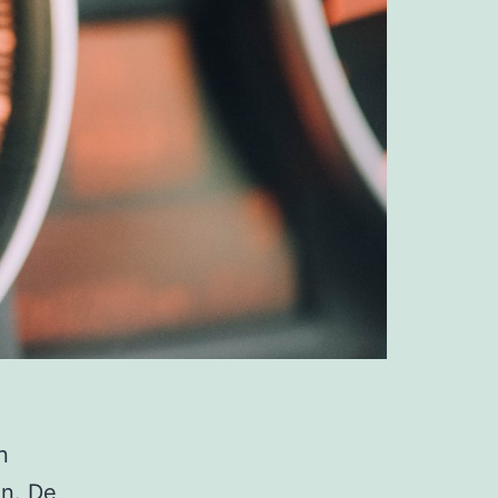
n
jn. De