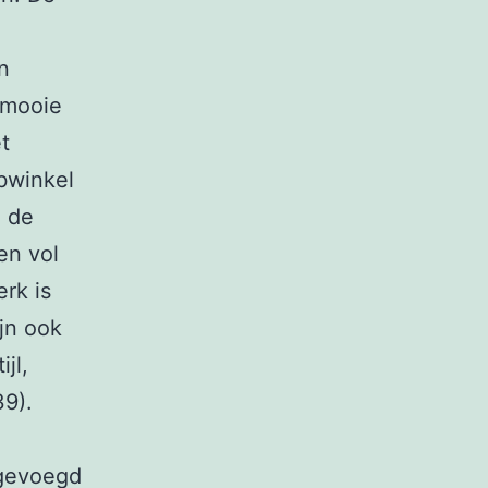
n
 mooie
t
bwinkel
n de
en vol
rk is
ijn ook
jl,
9).
ngevoegd