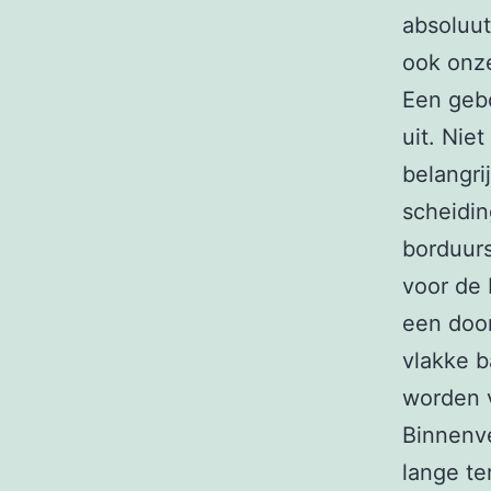
absoluut
ook onz
Een gebo
uit. Nie
belangri
scheidin
borduurs
voor de
een door
vlakke b
worden 
Binnenv
lange te