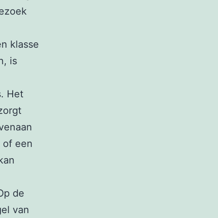
bezoek
en klasse
, is
. Het
zorgt
ovenaan
 of een
 kan
Op de
gel van