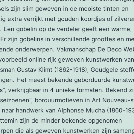
els zijn slim geweven in de mooiste tinten en
ig extra verrijkt met gouden koordjes of zilvere
. Een gobelin op de verdeler geeft een warme,
 Er zijn gobelins in verschillende groottes en me
llende onderwerpen. Vakmanschap De Deco We
jvoorbeeld online rijk geweven kunstwerken va
man Gustav Klimt (1862-1918); Goudgele stoff
ingen. Het meest bekende geborduurde kunstwe
s”, verkrijgbaar in 4 unieke formaten. Bekend z
 seizoenen”, borduurmotieven in Art Nouveau-sti
 naar handwerk van Alphonse Mucha (1860-193
ettemin zijn de minder bekende opgenomen
rpen die als geweven kunstwerken zijn same