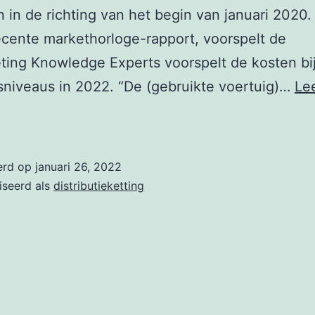
n in de richting van het begin van januari 2020.
cente markethorloge-rapport, voorspelt de
ing Knowledge Experts voorspelt de kosten bi
niveaus in 2022. “De (gebruikte voertuig)…
Le
ropa’s
ruil-
erd op
januari 26, 2022
ertuigdeficiëntie
iseerd als
distributieketting
m
oor
aan
t