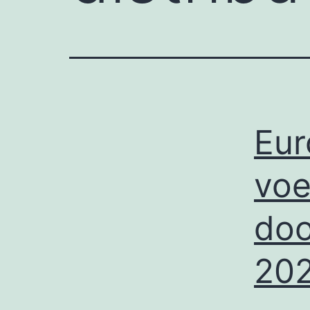
Eur
voe
doo
20