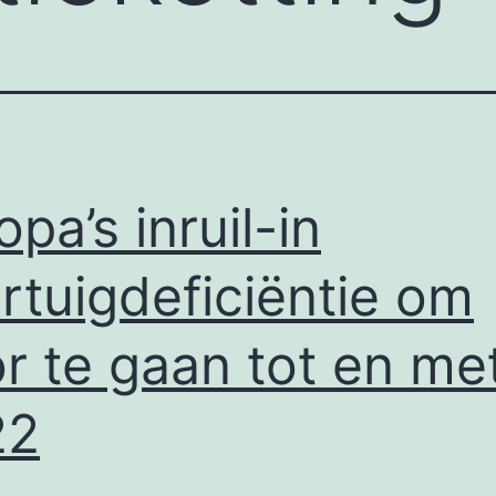
opa’s inruil-in
rtuigdeficiëntie om
r te gaan tot en me
22