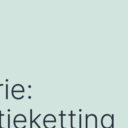
ie:
tieketting