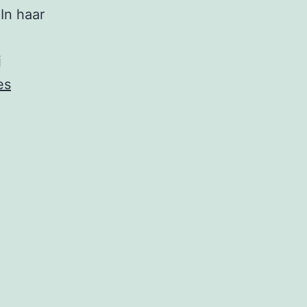
 In haar
j
es