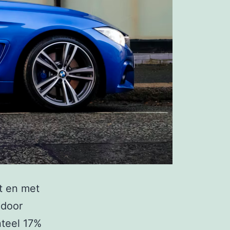
ot en met
 door
nteel 17%