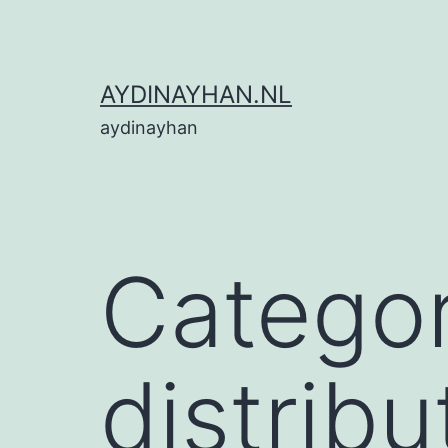
Ga
naar
de
AYDINAYHAN.NL
inhoud
aydinayhan
Categor
distribu